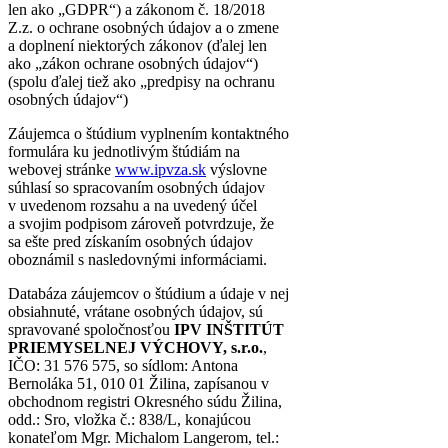
len ako „GDPR“) a zákonom č. 18/2018
Z.z. o ochrane osobných údajov a o zmene
a doplnení niektorých zákonov (ďalej len
ako „zákon ochrane osobných údajov“)
(spolu ďalej tiež ako „predpisy na ochranu
osobných údajov“)
Záujemca o štúdium vyplnením kontaktného
formulára ku jednotlivým štúdiám na
webovej stránke
www.ipvza.sk
výslovne
súhlasí so spracovaním osobných údajov
v uvedenom rozsahu a na uvedený účel
a svojim podpisom zároveň potvrdzuje, že
sa ešte pred získaním osobných údajov
oboznámil s nasledovnými informáciami.
Databáza záujemcov o štúdium a údaje v nej
obsiahnuté, vrátane osobných údajov, sú
spravované spoločnosťou
IPV INŠTITÚT
PRIEMYSELNEJ VÝCHOVY, s.r.o.
,
IČO: 31 576 575, so sídlom: Antona
Bernoláka 51, 010 01 Žilina, zapísanou v
obchodnom registri Okresného súdu Žilina,
odd.: Sro, vložka č.: 838/L, konajúcou
konateľom Mgr. Michalom Langerom, tel.: