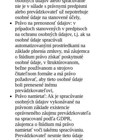
osobných údajov alebo spracúvanie
nie je v súlade s právnymi predpismi
alebo prevádzkovateľ už nepotrebuje
osobné údaje na stanovené účely,
Právo na prenosnosť údajov: v
prípadoch stanovených v predpisoch
na ochranu osobných údajov, t.j. ak sa
osobné údaje spracúvali
automatizovanými prostriedkami na
základe plnenia zmluvy, má záujemca
o štúdium právo získať poskytnuté
osobné údaje, v štruktúrovanom,
bežne používanom a strojovo
čitateľnom formáte a má právo
požadovať, aby tieto osobné údaje
boli prenesené inému
prevádzkovateľovi,
Právo namietať: Ak je spracúvanie
osobných údajov vykonávané na
právnom základe existencie
oprávneného záujmu prevádzkovateľa
na spracovaní podľa GDPR,
záujemca o štúdium má právo
namietať voči takému spracúvaniu.
Prevádzkovateľ nesmie tieto údaje