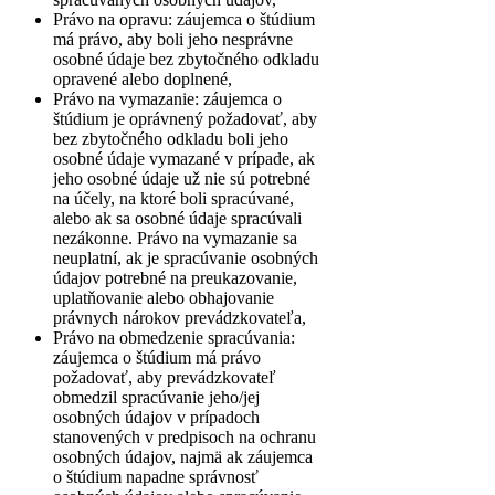
Právo na opravu: záujemca o štúdium
má právo, aby boli jeho nesprávne
osobné údaje bez zbytočného odkladu
opravené alebo doplnené,
Právo na vymazanie: záujemca o
štúdium je oprávnený požadovať, aby
bez zbytočného odkladu boli jeho
osobné údaje vymazané v prípade, ak
jeho osobné údaje už nie sú potrebné
na účely, na ktoré boli spracúvané,
alebo ak sa osobné údaje spracúvali
nezákonne. Právo na vymazanie sa
neuplatní, ak je spracúvanie osobných
údajov potrebné na preukazovanie,
uplatňovanie alebo obhajovanie
právnych nárokov prevádzkovateľa,
Právo na obmedzenie spracúvania:
záujemca o štúdium má právo
požadovať, aby prevádzkovateľ
obmedzil spracúvanie jeho/jej
osobných údajov v prípadoch
stanovených v predpisoch na ochranu
osobných údajov, najmä ak záujemca
o štúdium napadne správnosť