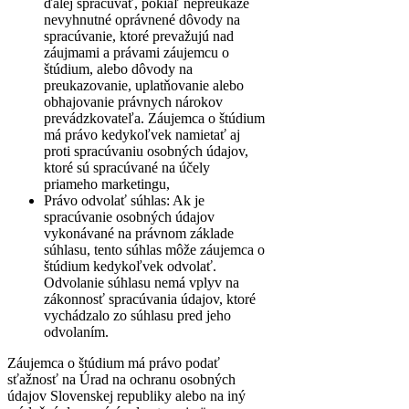
ďalej spracúvať, pokiaľ nepreukáže
nevyhnutné oprávnené dôvody na
spracúvanie, ktoré prevažujú nad
záujmami a právami záujemcu o
štúdium, alebo dôvody na
preukazovanie, uplatňovanie alebo
obhajovanie právnych nárokov
prevádzkovateľa. Záujemca o štúdium
má právo kedykoľvek namietať aj
proti spracúvaniu osobných údajov,
ktoré sú spracúvané na účely
priameho marketingu,
Právo odvolať súhlas: Ak je
spracúvanie osobných údajov
vykonávané na právnom základe
súhlasu, tento súhlas môže záujemca o
štúdium kedykoľvek odvolať.
Odvolanie súhlasu nemá vplyv na
zákonnosť spracúvania údajov, ktoré
vychádzalo zo súhlasu pred jeho
odvolaním.
Záujemca o štúdium má právo podať
sťažnosť na Úrad na ochranu osobných
údajov Slovenskej republiky alebo na iný