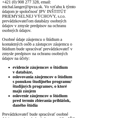
+421 (0) 908 277 328, email:
michal.langer@ipvza.sk. Vo vzťahu k týmto
údajom je spoločnosť IPV INŠTITÚT
PRIEMYSELNEJ VÝCHOVY, s.r.o.
prevádzkovateľom databázy osobných
údajov v zmysle predpisov na ochranu
osobných údajov.
Osobné údaje záujemcu o štúdium a
kontaktných osôb a zástupcov záujemcu o
štúdium bude spracúvať prevádzkovateľ v
zmysle predpisov na ochranu osobných
údajov na účely:
evidencie záujemcov o štúdium
v databáze,
oslovovania záujemcov o štúdium
s ponukou študijného programu/
študijných programov, o ktoré
majú záujem
oslovenie záujemcov o štúdium
pred termín zbierania prihlášok,
daného štúdia
Prevádzkovateľ bude spracúvať osobné