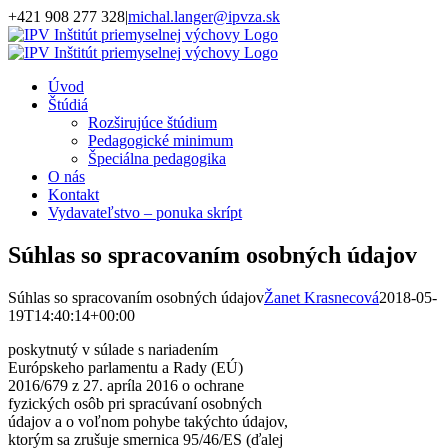
Skip
+421 908 277 328
|
michal.langer@ipvza.sk
to
content
Úvod
Štúdiá
Rozširujúce štúdium
Pedagogické minimum
Špeciálna pedagogika
O nás
Kontakt
Vydavateľstvo – ponuka skrípt
Súhlas so spracovaním osobných údajov
Súhlas so spracovaním osobných údajov
Žanet Krasnecová
2018-05-
19T14:40:14+00:00
poskytnutý v súlade s nariadením
Európskeho parlamentu a Rady (EÚ)
2016/679 z 27. apríla 2016 o ochrane
fyzických osôb pri spracúvaní osobných
údajov a o voľnom pohybe takýchto údajov,
ktorým sa zrušuje smernica 95/46/ES (ďalej