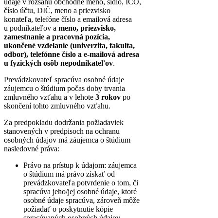
údaje v rozsahu obchodné meno, sídlo, IČO,
číslo účtu, DIČ, meno a priezvisko
konateľa, telefóne číslo a emailová adresa
u podnikateľov a
meno, priezvisko,
zamestnanie a pracovná pozícia,
ukončené vzdelanie (univerzita, fakulta,
odbor), telefónne číslo a e-mailová adresa
u fyzických osôb nepodnikateľov
.
Prevádzkovateľ spracúva osobné údaje
záujemcu o štúdium počas doby trvania
zmluvného vzťahu a v lehote
3 rokov
po
skončení tohto zmluvného vzťahu.
Za predpokladu dodržania požiadaviek
stanovených v predpisoch na ochranu
osobných údajov má záujemca o štúdium
nasledovné práva:
Právo na prístup k údajom: záujemca
o štúdium má právo získať od
prevádzkovateľa potvrdenie o tom, či
spracúva jeho/jej osobné údaje, ktoré
osobné údaje spracúva, zároveň môže
požiadať o poskytnutie kópie
spracúvaných osobných údajov,