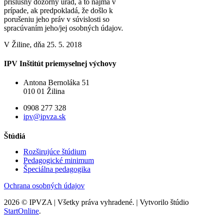
príslušný dozorný úrad, a to najmä v
prípade, ak predpokladá, že došlo k
porušeniu jeho práv v súvislosti so
spracúvaním jeho/jej osobných údajov.
V Žiline, dňa 25. 5. 2018
IPV Inštitút priemyselnej výchovy
Antona Bernoláka 51
010 01 Žilina
0908 277 328
ipv@ipvza.sk
Štúdiá
Rozširujúce štúdium
Pedagogické minimum
Špeciálna pedagogika
Ochrana osobných údajov
2026 © IPVZA | Všetky práva vyhradené. | Vytvorilo štúdio
StartOnline
.